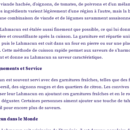
 viande hachée, d’oignons, de tomates, de poivrons et d’un méla
es ingrédients varient légèrement d’une région à l’autre, mais la 
une combinaison de viande et de légumes savamment assaisonn
 Lahmacun est étalée aussi finement que possible, ce qui lui don
ère et croustillante après la cuisson. La garniture est répartie u
e, puis le Lahmacun est cuit dans un four en pierre ou sur une pl
. Cette méthode de cuisson rapide permet aux saveurs de s’harm
nt et donne au Lahmacun sa saveur caractéristique.
nements et Service
 est souvent servi avec des garnitures fraîches, telles que des f
persil, des oignons rouges et des quartiers de citron. Les convive
ser leur Lahmacun en ajoutant ces garnitures fraîches et en le r
e déguster. Certaines personnes aiment ajouter une touche de tah
ail pour encore plus de saveurs.
un dans le Monde