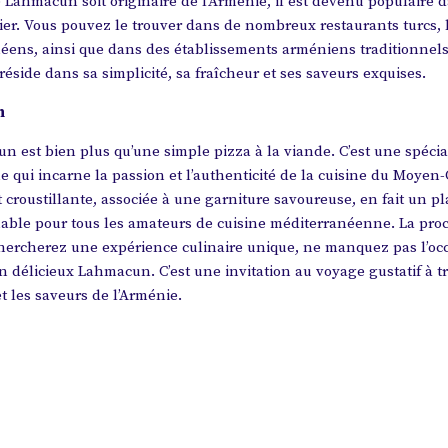
 Lahmacun soit originaire de l’Arménie, il est devenu populaire d
er. Vous pouvez le trouver dans de nombreux restaurants turcs, l
éens, ainsi que dans des établissements arméniens traditionnels
réside dans sa simplicité, sa fraîcheur et ses saveurs exquises.
n
n est bien plus qu’une simple pizza à la viande. C’est une spécia
 qui incarne la passion et l’authenticité de la cuisine du Moyen-
t croustillante, associée à une garniture savoureuse, en fait un pl
able pour tous les amateurs de cuisine méditerranéenne. La proc
hercherez une expérience culinaire unique, ne manquez pas l’oc
 délicieux Lahmacun. C’est une invitation au voyage gustatif à tr
et les saveurs de l’Arménie.