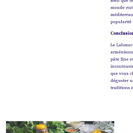
Bien que le
monde enti
méditerran
popularité 
Conclusio
Le Lahmacu
arménienne
pâte fine e
incontourn
que vous c
déguster un
traditions 