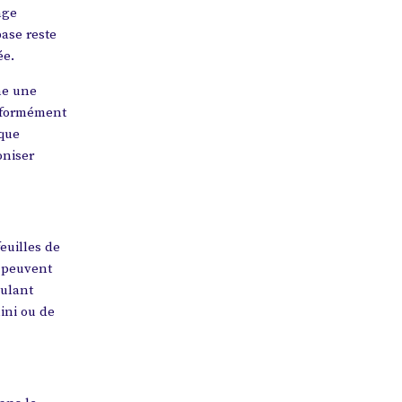
nge
base reste
ée.
ne une
niformément
aque
oniser
euilles de
s peuvent
oulant
ini ou de