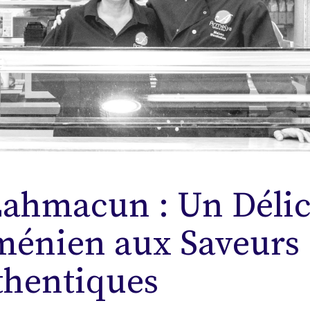
Lahmacun : Un Déli
ménien aux Saveurs
thentiques