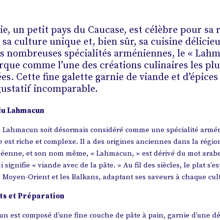
e, un petit pays du Caucase, est célèbre pour sa 
, sa culture unique et, bien sûr, sa cuisine délicieu
es nombreuses spécialités arméniennes, le « Lah
que comme l’une des créations culinaires les plu
es. Cette fine galette garnie de viande et d’épices
ustatif incomparable.
du Lahmacun
e Lahmacun soit désormais considéré comme une spécialité armé
e est riche et complexe. Il a des origines anciennes dans la régio
éenne, et son nom même, « Lahmacun, » est dérivé du mot arab
qui signifie « viande avec de la pâte. » Au fil des siècles, le plat s’
le Moyen-Orient et les Balkans, adaptant ses saveurs à chaque cul
ts et Préparation
n est composé d’une fine couche de pâte à pain, garnie d’une dé