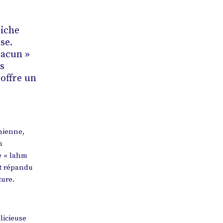
riche
se.
macun »
s
 offre un
nienne,
n
e « lahm
est répandu
ture.
licieuse