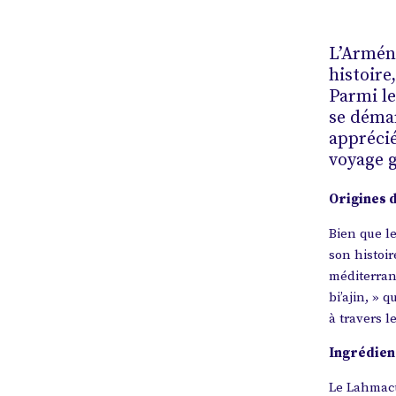
L’Arméni
histoire
Parmi l
se démar
apprécié
voyage g
Origines 
Bien que l
son histoir
méditerran
bi’ajin, » 
à travers 
Ingrédien
Le Lahmacu