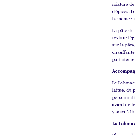
mixture de
d’épices. L
la même : 
La pâte du
texture lég
sur la pât
chauffante
parfaiteme
Accompag
Le Lahmacun
laitue, du 
personnali
avant de l
yaourt à l’
Le Lahmac