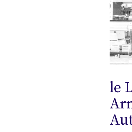
le 
Ar
Au