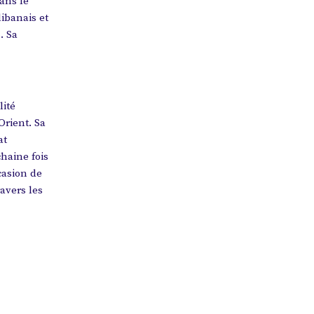
ans le
ibanais et
. Sa
lité
Orient. Sa
at
haine fois
casion de
avers les